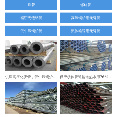
焊管
螺旋管
精密无缝钢管
高压锅炉用无缝管
低中压锅炉管
流体输送用无缝管
供应高压化肥管，低中压锅炉管，高压合金管
供应楼体管道输送热水用76*4涂塑镀锌钢管102*5冷水用衬塑镀锌钢管