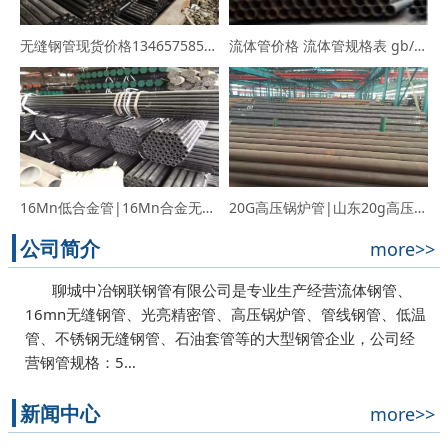
无缝钢管现货价格13465758531-无缝钢管资源-无缝钢管市场
流体管价格 流体管规格表 gb/t3087流体管 325*10无缝钢管
16Mn低合金管|16Mn合金无缝钢管|16Mn合金管化学成分
20G高压锅炉管|山东20g高压锅炉管|高压锅炉管知识用途
公司简介
more>>
聊城中冶钢联钢管有限公司是专业生产经营流体钢管、
16mn无缝钢管、光亮精密管、高压锅炉管、管线钢管、低温
管、不锈钢无缝钢管、石油套管等的大型钢管企业，公司经
营钢管规格：5…
新闻中心
more>>