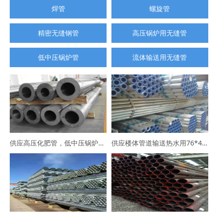
焊管
螺旋管
精密无缝钢管
高压锅炉用无缝管
低中压锅炉管
流体输送用无缝管
供应高压化肥管，低中压锅炉管，高压合金管
供应楼体管道输送热水用76*4涂塑镀锌钢管102*5冷水用衬塑镀锌钢管