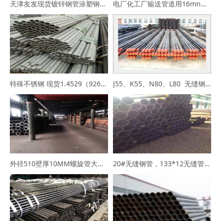
天津友发现货镀锌钢管涂塑钢管衬塑钢管焊管大口径镀锌无缝钢管厂家
电厂化工厂输送管道用16mn合金无缝钢管45号厚壁钢管大口径钢管
特殊不锈钢 现货1.4529（926）S32760 347H无缝钢管
J55、K55、N80、L80 无缝钢管地质管钻杆专用钢管
外径510壁厚10MM螺旋管大口径钢管直缝焊管426*8焊管
20#无缝钢管，133*12无缝管最新价格325*35无缝钢管厂